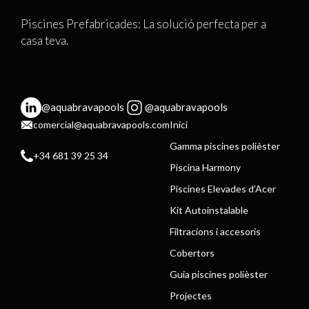
Piscines Prefabricades: La solució perfecta per a
casa teva.
@aquabravapools
@aquabravapools
comercial@aquabravapools.com
Inici
Gamma piscines polièster
+34 681 39 25 34
Piscina Harmony
Piscines Elevades d’Acer
Kit Autoinstalable
Filtracions i accesoris
Cobertors
Guia piscines polièster
Projectes