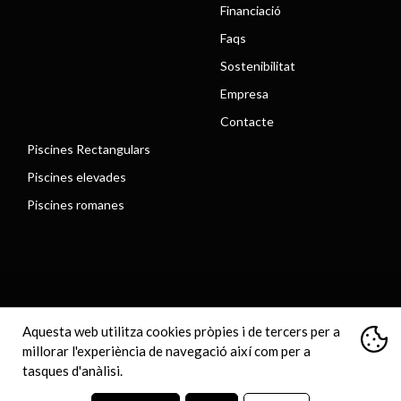
Financiació
Faqs
Sostenibilitat
Empresa
Contacte
Piscines Rectangulars
Piscines elevades
Piscines romanes
Aquesta web utilitza cookies pròpies i de tercers per a
Avís legal
Política de cookies
Política de privacitat
Declaració d'accessibilitat
Mapa web
millorar l'experiència de navegació així com per a
tasques d'anàlisi.