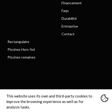
Financement
Faqs
Durabilité
Entreprise
Contact
Rectangulaire
Piscines Hors-Sol
Piscines romaines
Avertissement légal
Technologie Cookie
This website uses its own and third-party cookies to
Règles de confidentialité
Déclaration d'accessibilité
Plan du site
improve the browsing experience as well as for
analysis tasks.